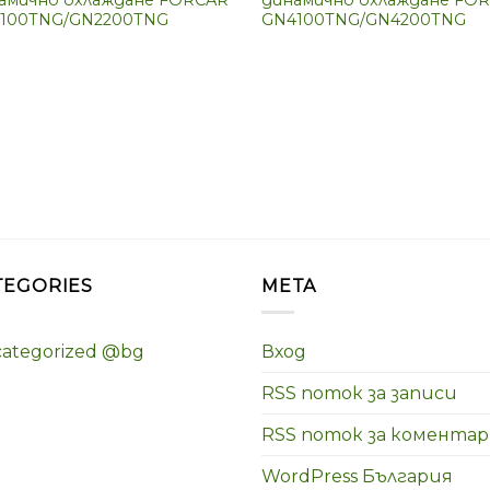
100TNG/GN2200TNG
GN4100TNG/GN4200TNG
TEGORIES
META
ategorized @bg
Вход
RSS поток за записи
RSS поток за комента
WordPress България