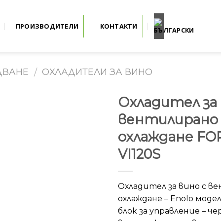
ПРОИЗВОДИТЕЛИ
КОНТАКТИ
ДВАНЕ
ОХЛАДИТЕЛИ ЗА ВИНО
/
Охладител за 
вентилирано
охлаждане FO
VI120S
Охладител за вино с в
охлаждане – Enolo моде
блок за управление – ч