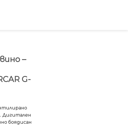
вино –
RCAR G-
ентилирано
л. Дигитален
ерно боядисан