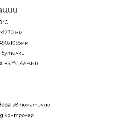
ации
18°С
5х1270 мм
490х1055мм
3 бутилки
а:
+32°С /55%HR
ода:
автоматично
д контролер