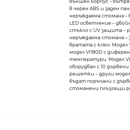
външен корпус
– вътр
в черен ABS и заден па
неръждаема стомана –
LED осветление –
двойн
стъкло с UV защита – 
неръждаема стомана – 
вратата с ключ. Модел 
модел VI180D с дифере
температури. Модел VI
оборудван с 10 дървени
решетки – други модел
бъдат поръчани с дърв
стоманени плъзгащи 