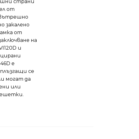
ешни страни
нел от
 вътрешно
о закалено
рамка от
заключване на
VI120D и
нцирани
46D е
 плъзгащи се
и могат да
ени или
решетки.