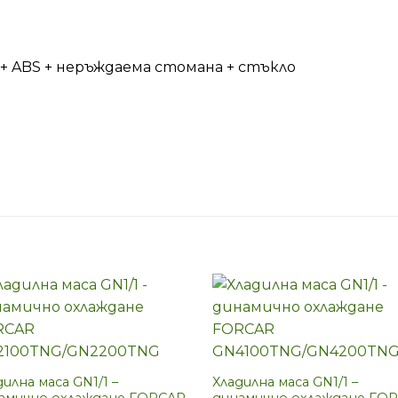
+ ABS + неръждаема стомана + стъкло
дилна маса GN1/1 –
Хладилна маса GN1/1 –
амично охлаждане FORCAR
динамично охлаждане FO