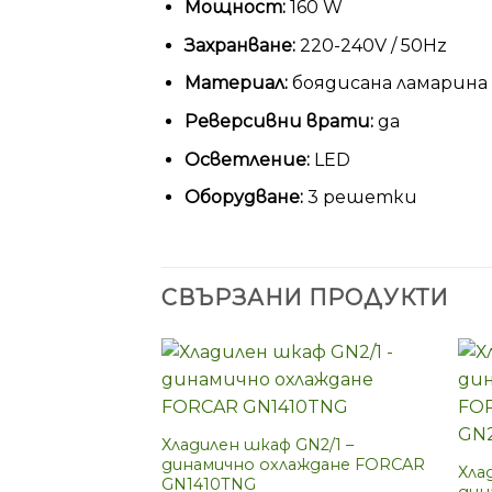
Мощност:
160 W
Захранване:
220-240V / 50Hz
Материал:
боядисана ламарина 
Реверсивни врати:
да
Осветление:
LED
Оборудване:
3 решетки
СВЪРЗАНИ ПРОДУКТИ
Хладилен шкаф GN2/1 –
динамично охлаждане FORCAR
Хла
GN1410TNG
дин