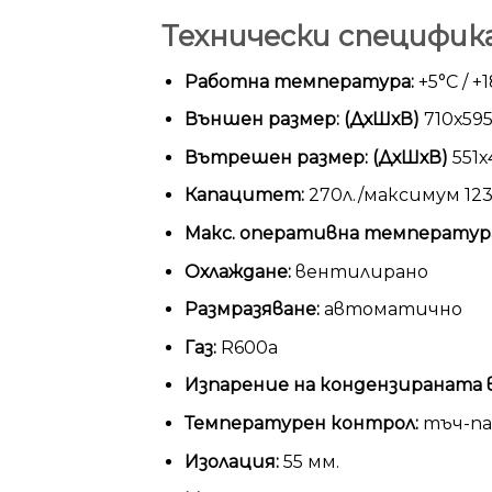
Технически специфик
Работна температура:
+5°С / +
Външен размер: (ДхШхВ)
710х59
Вътрешен размер: (ДхШхВ)
551х
Капацитет:
270л./максимум 12
Макс. оперативна температур
Охлаждане:
вентилирано
Размразяване:
автоматично
Газ:
R600а
Изпарение на кондензираната в
Температурен контрол:
тъч-па
Изолация:
55 мм.