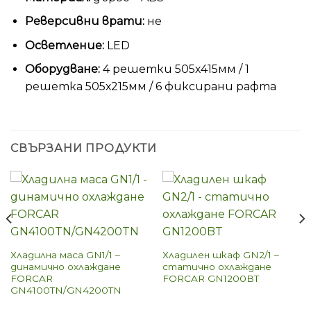
Реверсивни врати:
не
Осветление:
LED
Оборудване:
4 решетки 505х415мм / 1
решеткa 505х215мм / 6 фиксирани рафта
СВЪРЗАНИ ПРОДУКТИ
Хладилна маса GN1/1 –
Хладилен шкаф GN2/1 –
динамично охлаждане
статично охлаждане
FORCAR
FORCAR GN1200BT
GN4100TN/GN4200TN