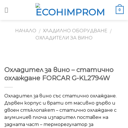
Skip
0
to
content
НАЧАЛО
ХЛАДИЛНО ОБОРУДВАНЕ
/
/
ОХЛАДИТЕЛИ ЗА ВИНО
Охладител за вино – статично
охлаждане FORCAR G-KL2794W
Охладител за вино със статично охлаждане.
Дървен корпус и врати
от масивно дърво и
двоен стъклопакет – статично охлаждане с
алуминиев плоча изпарител поставен на
задната част – терморегулатор за