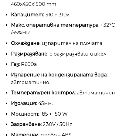
460х450х1500 mm
Капацитет:
310 + 310л.
Макс. оперативна температура:
+32°С
/55%HR
Охлаждане:
изпарител на плочата
Размразяване:
с размразяващ цикъл
Газ:
R600а
Изпарение на кондензираната вода:
автоматично
Температурен контрол:
автоматичен
Изолация:
45мм.
Мощност:
185 + 150 W
Захранване:
230V / 50Hz
Материал:
дърво – ABS