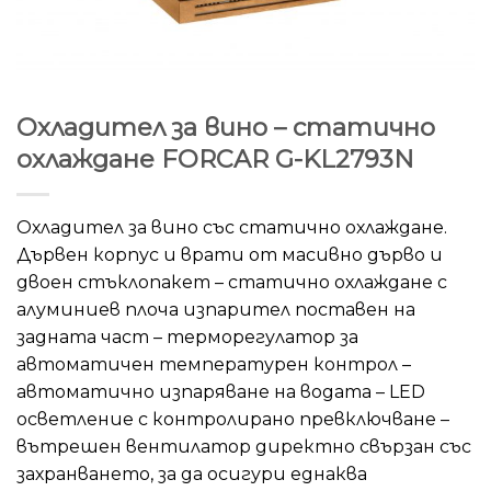
Охладител за вино – статично
охлаждане FORCAR G-KL2793N
Охладител за вино със статично охлаждане.
Дървен корпус и врати
от масивно дърво и
двоен стъклопакет – статично охлаждане с
алуминиев плоча изпарител поставен на
задната част – терморегулатор за
автоматичен температурен контрол –
автоматично изпаряване на водата –
LED
осветление с контролирано превключване –
вътрешен вентилатор директно свързан със
захранването, за да осигури
еднаква