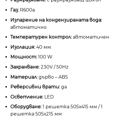
Газ:
R600а
Изпарение на кондензираната вода:
автоматично
Температурен контрол:
автоматичен
Изолация:
40 мм.
Мощност:
100 W
Захранване:
230V / 50Hz
Материал:
дърво – ABS
Реверсивни врати:
да
Осветление:
LED
Оборудване:
1 решетка 505х415 мм / 1
решеткa 505х215 мм