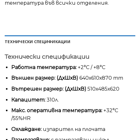
температура във всички отделения.
ТЕХНИЧЕСКИ СПЕЦИФИКАЦИИ
Технически спецификации
Работна температура:
+2°С / +8°С
Външен размер: (ДхШхВ)
640х610х870 mm
Вътрешен размер: (ДхШхВ)
510х485х620
Капацитет:
310л.
Макс. оперативна температура:
+32°С
/55%HR
Охлаждане:
изпарител на плочата
Размразяване:
с размразяващ цикъл