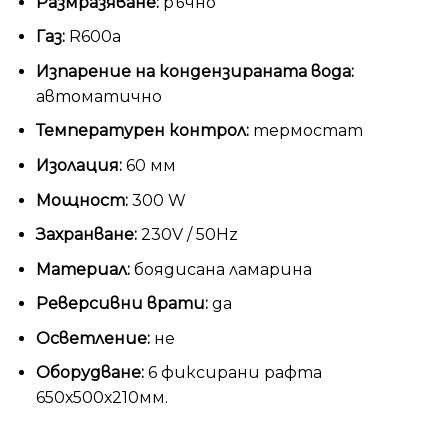
Размразяване:
ръчно
Газ:
R600a
Изпарение на кондензираната вода:
автоматично
Температурен контрол:
термостат
Изолация:
60 мм
Мощност:
300 W
Захранване:
230V / 50Hz
Материал:
боядисана ламарина
Реверсивни врати:
да
Осветление:
не
Оборудване:
6 фиксирани рафта
650х500х210мм.