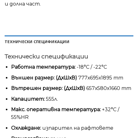
и долна част.
ТЕХНИЧЕСКИ СПЕЦИФИКАЦИИ
Технически спецификации
Работна температура:
-18°С / -22°С
Външен размер: (ДхШхВ)
777х695х1895 mm
Вътрешен размер: (ДхШхВ)
657х580х1660 mm
Капацитет:
555л.
Макс. оперативна температура:
+32°С /
55%HR
Охлаждане:
изпарител на рафтовете