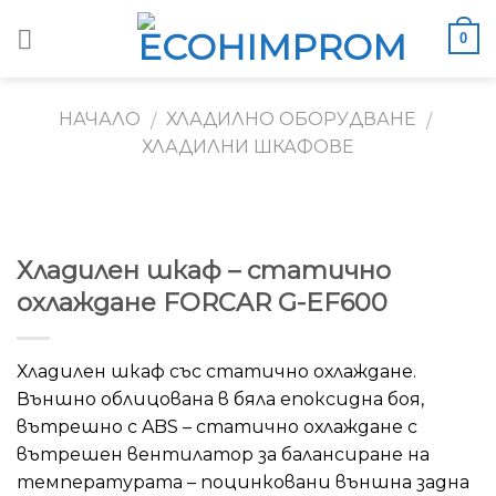
Skip
0
to
content
НАЧАЛО
ХЛАДИЛНО ОБОРУДВАНЕ
/
/
ХЛАДИЛНИ ШКАФОВЕ
Хладилен шкаф – статично
охлаждане FORCAR G-EF600
Хладилен шкаф със статично охлаждане.
Външно облицована в бяла епоксидна боя,
вътрешно с ABS – статично охлаждане с
вътрешен вентилатор за балансиране на
температурата – поцинковани външнa задна