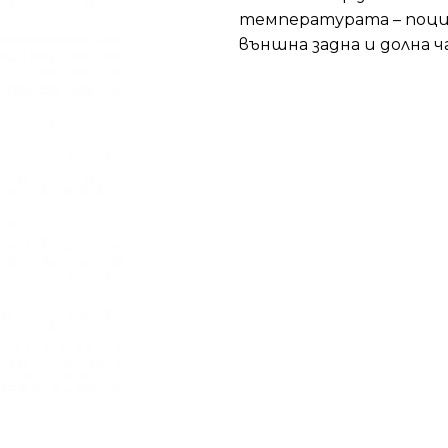
температурата – поц
външнa задна и долна ч