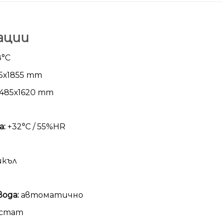
ации
8°С
5х1855 mm
485х1620 mm
а:
+32°С / 55%HR
икъл
ода:
автоматично
стат