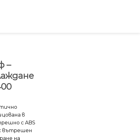
ф –
лаждане
400
атично
ицована в
трешно с ABS
 с вътрешен
ране на