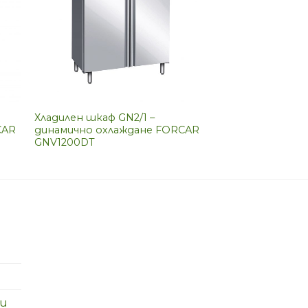
Хладилен шкаф GN2/1 –
CAR
динамично охлаждане FORCAR
GNV1200DT
ри