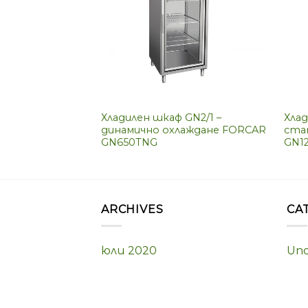
N1/1 –
лаждане FORCAR
200TN
Хладилен шкаф GN2/1 –
Хлад
динамично охлаждане FORCAR
ста
GN650TNG
GN1
ARCHIVES
CA
юли 2020
Unc