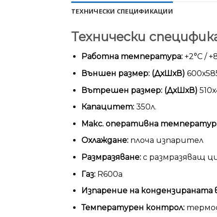
ТЕХНИЧЕСКИ СПЕЦИФИКАЦИИ
Технически специфик
Работна температура:
+2°С / +
Външен размер: (ДхШхВ)
600х58
Вътрешен размер: (ДхШхВ)
510х
Капацитет:
350л.
Макс. оперативна температур
Охлаждане:
плоча изпарител
Размразяване:
с размразяващ ц
Газ:
R600a
Изпарение на кондензираната в
Температурен контрол:
термо