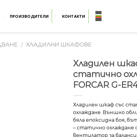
ПРОИЗВОДИТЕЛИ
КОНТАКТИ
ДВАНЕ
ХЛАДИЛНИ ШКАФОВЕ
/
Хладилен шка
статично ох
FORCAR G-ER
Хладилен шкаф със ст
охлаждане. Външно обл
бяла епоксидна боя, въ
– статично охлаждане
вентилатор за баланси