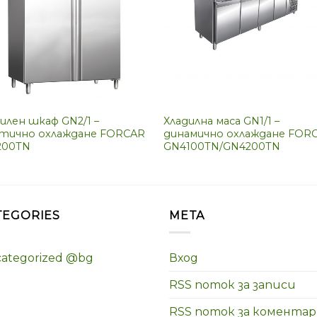
илен шкаф GN2/1 –
Хладилна маса GN1/1 –
тично охлаждане FORCAR
динамично охлаждане FOR
200TN
GN4100TN/GN4200TN
TEGORIES
META
ategorized @bg
Вход
RSS поток за записи
RSS поток за комента