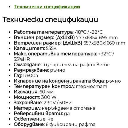
Технически спецификации
Технически спецификации
Работна температура:
-18°С / -22°С
Външен размер: (ДхШхВ)
777х695х1895 mm
Вътрешен размер: (ДхШхВ)
657х580х1660 mm
Капацитет:
555л.
Макс. оперативна температура:
+32°С /
55%HR
Охлаждане:
изпарител на рафтовете
Размразяване:
ръчно
Газ:
R600а
Изпарение на кондензираната вода:
ръчно
Температурен контрол:
термостат
Изолация:
60 мм
Мощност:
300 W
Захранване:
230V / 50Hz
Материал:
неръждаема стомана
Реверсивни врати:
да
Осветление:
не
Оборудване:
6 фиксирани рафта