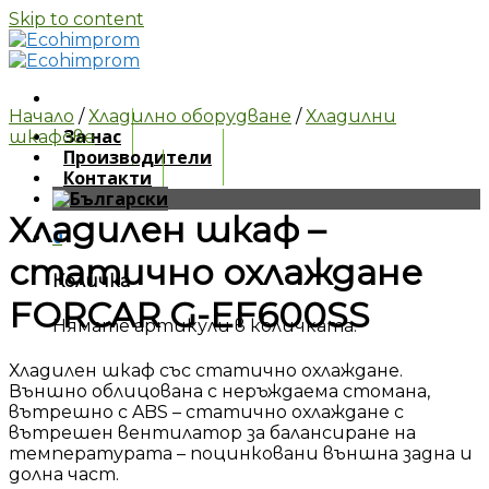
Skip to content
Начало
/
Хладилно оборудване
/
Хладилни
За нас
шкафове
Производители
Контакти
Хладилен шкаф –
0
статично охлаждане
Количка
FORCAR G-EF600SS
Нямате артикули в количката.
Хладилен шкаф със статично охлаждане.
Външно облицована с неръждаема стомана,
вътрешно с ABS – статично охлаждане с
вътрешен вентилатор за балансиране на
температурата – поцинковани външнa задна и
долна част.