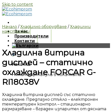
Skip to content
Начало
/
Хладилно оборудване
/
Хладилни
За нас
надстройки
Производители
Контакти
Хладилна витрина
0
дисплей – статично
Количка
охлаждане FORCAR G-
Нямате артикули в количката.
RI18038V
Хладилна витрина дисплей със статично
охлаждане. Предпазно стъкло – електронен
температурен контрол – стационарно
размразяване – вграден изпарител от дясната