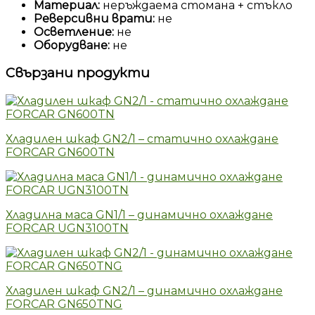
Материал:
неръждаема стомана + стъкло
Реверсивни врати:
не
Осветление:
не
Оборудване:
не
Свързани продукти
Хладилен шкаф GN2/1 – статично охлаждане
FORCAR GN600TN
Хладилна маса GN1/1 – динамично охлаждане
FORCAR UGN3100TN
Хладилен шкаф GN2/1 – динамично охлаждане
FORCAR GN650TNG