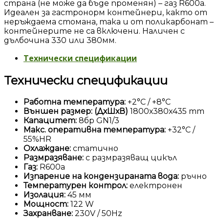
страна (не може да бъде променян) – газ R600a.
Идеален за гастронорм контейнери, както от
неръждаема стомана, така и от поликарбонат –
контейнерите не са включени. Наличен с
дълбочина 330 или 380мм.
Технически спецификации
Технически спецификации
Работна температура:
+2°С / +8°С
Външен размер: (ДхШхВ)
1800х380х435 mm
Капацитет:
8бр GN1/3
Макс. оперативна температура:
+32°С /
55%HR
Охлаждане:
статично
Размразяване:
с размразяващ цикъл
Газ:
R600а
Изпарение на кондензираната вода:
ръчно
Температурен контрол:
електронен
Изолация:
45 мм
Мощност:
122 W
Захранване:
230V / 50Hz