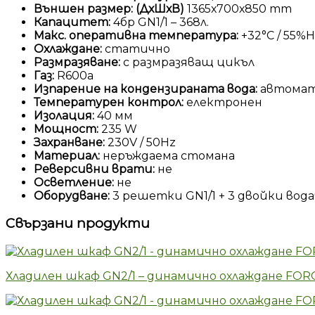
Външен размер: (ДхШхВ)
1365х700х850 mm
Капацитет:
4бр GN1/1 – 368л.
Макс. оперативна температура:
+32°С / 55%
Охлаждане:
статично
Размразяване:
с размразяващ цикъл
Газ:
R600a
Изпарение на кондензираната вода:
автома
Температурен контрол:
електронен
Изолация:
40 мм
Мощност:
235 W
Захранване:
230V / 50Hz
Материал:
неръждаема стомана
Реверсивни врати:
не
Осветление:
не
Оборудване:
3 решетки GN1/1 + 3 двойки вод
Свързани продукти
Хладилен шкаф GN2/1 – динамично охлаждане FO