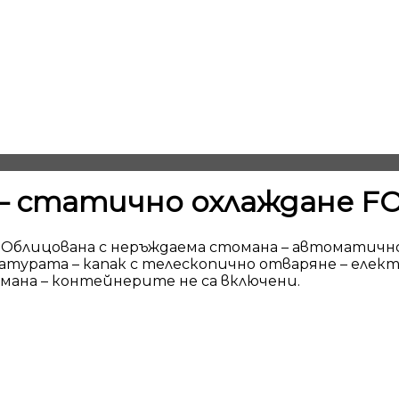
 – статично охлаждане F
. Облицована с неръждаема стомана –
автоматично
ратурата – капак с телескопично отваряне – еле
ана – контейнерите не са включени.