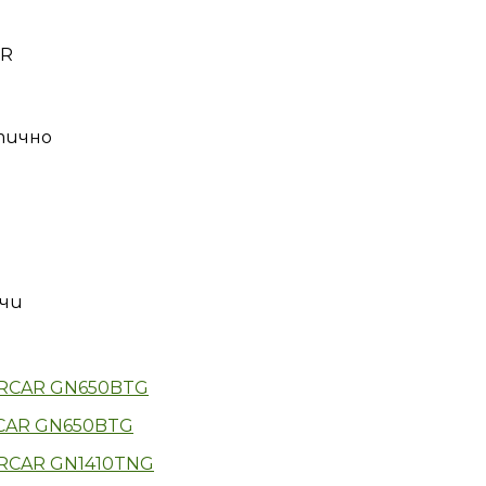
HR
тично
ачи
RCAR GN650BTG