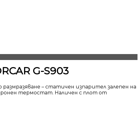
ORCAR G-S903
 размразяване
– статичен изпарител залепен на
ктронен термостат.
Наличен с
плот от