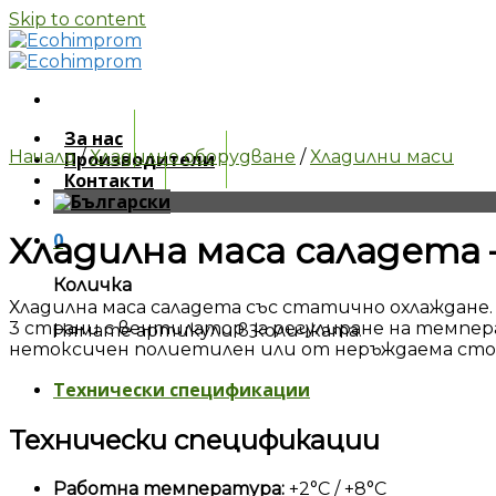
Skip to content
За нас
Начало
/
Хладилно оборудване
/
Хладилни маси
Производители
Контакти
0
Хладилна маса саладета
Количка
Хладилна маса саладета със статично охлаждане
3 страни с вентилатор за регулиране на темпе
Нямате артикули в количката.
нетоксичен полиетилен или от неръждаема стом
Технически спецификации
Технически спецификации
Работна температура:
+2°С / +8°С