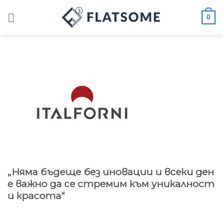
Skip
0
to
content
„Няма бъдеще без иновации и всеки ден
е важно да се стремим към уникалност
и красота“