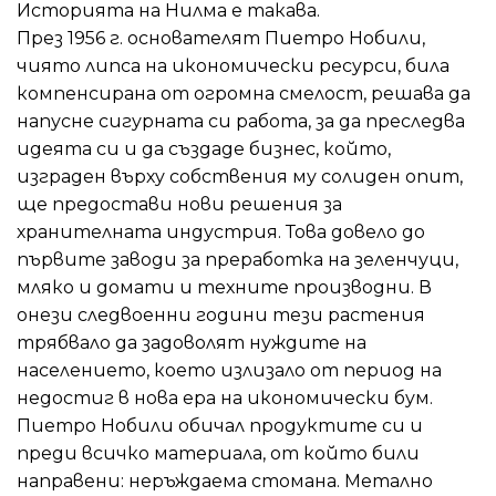
Историята на Нилма е такава.
През 1956 г. основателят Пиетро Нобили,
чиято липса на икономически ресурси, била
компенсирана от огромна смелост, решава да
напусне сигурната си работа, за да преследва
идеята си и да създаде бизнес, който,
изграден върху собствения му солиден опит,
ще предостави нови решения за
хранителната индустрия. Това довело до
първите заводи за преработка на зеленчуци,
мляко и домати и техните производни. В
онези следвоенни години тези растения
трябвало да задоволят нуждите на
населението, което излизало от период на
недостиг в нова ера на икономически бум.
Пиетро Нобили обичал продуктите си и
преди всичко материала, от който били
направени: неръждаема стомана. Метално