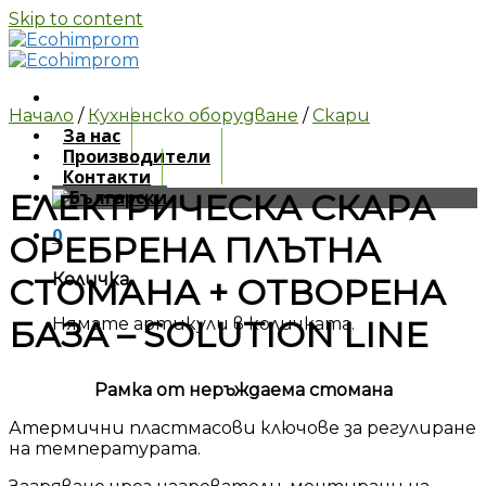
Skip to content
Начало
/
Кухненско оборудване
/
Скари
За нас
Производители
Контакти
ЕЛЕКТРИЧЕСКА СКАРА
0
ОРЕБРЕНА ПЛЪТНА
Количка
СТОМАНА + ОТВОРЕНА
Нямате артикули в количката.
БАЗА – SOLUTION LINE
Рамка от неръждаема стомана
Атермични пластмасови ключове за регулиране
на температурата.