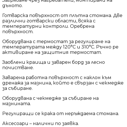
Загряване чрез нагреватели, монтирани на
дъното.
Готварска повърхност от плътна стомана. Две
различни готварски области, всяка с
температурни контроли. Оребрена
повърхност.
Оборудвана с термостат за регулиране на
температурата между 120°C и 310°C. Ръчно ре
активиране на защитния термостат.
Заоблени краища и заварен борд за лесно
почистване.
Заварена работна повърхност с наклон към
дренажа за мазнина, който е свързан с чекмедже
за събиране.
Оборудвана с чекмедже за събиране на
мазнината.
Регулиращи се крака от неръждаема стомана.
Аксесоари – налични по заявка.