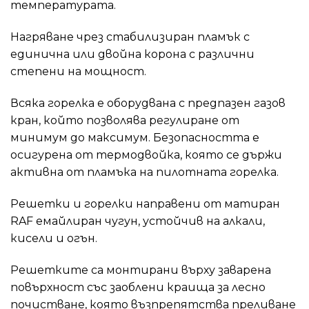
температурата.
Нагряване чрез стабилизиран пламък с
единична или двойна корона с различни
степени на мощност.
Всяка горелка е оборудвана с предпазен газов
кран, който позволява регулиране от
минимум до максимум. Безопасността е
осигурена от термодвойка, която се държи
активна от пламъка на пилотната горелка.
Решетки и горелки направени от матиран
RAF емайлиран чугун, устойчив на алкали,
кисели и огън.
Решетките са монтирани върху заварена
повърхност със заоблени краища за лесно
почистване, която възпрепятства преливане