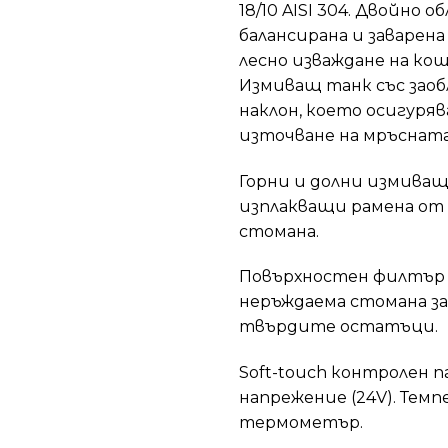
18/10 AISI 304. Двойно 
балансирана и заварена
лесно изваждане на ко
Измиващ танк със заоб
наклон, което осигуряв
източване на мръсната
Горни и долни измиващ
изплакващи рамена от
стомана.
Повърхностен филтър
неръждаема стомана за
твърдите остатъци.
Soft-touch контролен п
напрежение (24V). Тем
термометър.