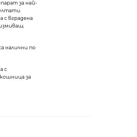
парат за най-
ултати.
 с вградена
а измиващ
са налични по
а с
 кошница за