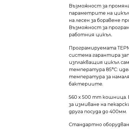
Възможност за промяна
параметрите на цикъл
на лесен за боравене п
Възможност за програ
работния цикъл.
Програмируемата ТЕ
система гарантира зап
изплакващия цикъл са
температура 85°C: ид
температура за намаля
бактериите.
560 x 500 mm кошница.
за измиване на пекарск
друга посуда до 400мм.
Стандартно оборудвана