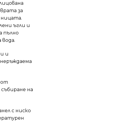
облицована
 врата за
шницата.
лени ъгли и
а пълно
 вода.
и и
 неръждаема
 от
 събиране на
анел с ниско
пературен