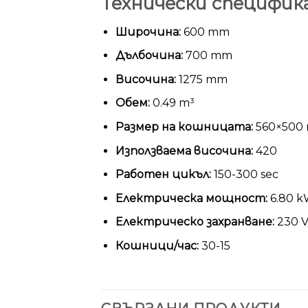
Технически специфик
Широчина:
600 mm
Дълбочина:
700 mm
Височина:
1275 mm
Обем:
0.49 m³
Размер на кошницата:
560×500
Използваема височина:
420
Работен цикъл:
150-300 sec
Електрическа мощност:
6.80 
Електрическо захранване:
230 V/
Кошници/час:
30-15