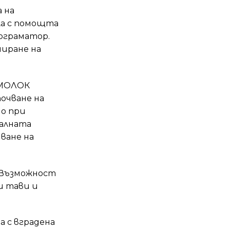
 на
а с помощта
рограматор.
миране на
РМОЛОК
очване на
мо при
еалната
ване на
 Възможност
и тави и
 с вградена