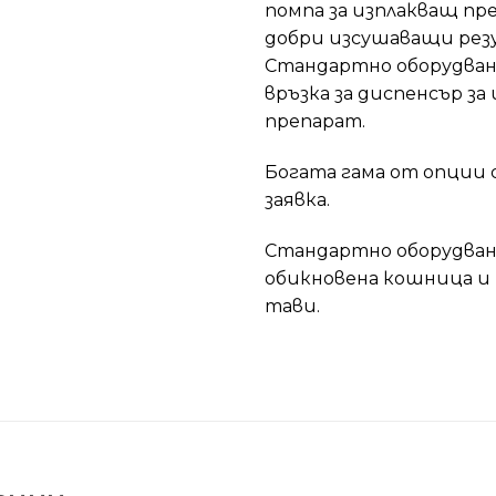
помпа за изплакващ пре
добри изсушаващи рез
Стандартно оборудвана
връзка за диспенсър з
препарат.
Богата гама от опции 
заявка.
Стандартно оборудван
обикновена кошница и
тави.