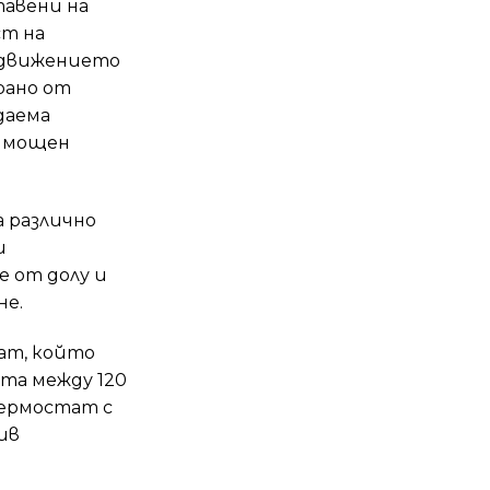
тавени на
ст на
а движението
рано от
даема
т мощен
а различно
и
е от долу и
не.
ат, който
та между 120
термостат с
ив