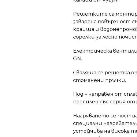
Решетките са монтир
заварена повърхност съ
краища и водонепромо
горелки за лесно почис
Електрическа вентилир
GN.
Сваляща се решетка о
стоманени пръчки.
Под – направен от сплав
подсилен със серия от 
Нагряването се постиг
специални нагревател
устойчива на висока 