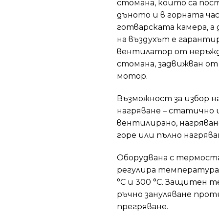
стомана, които са пос
дъното и в горната ча
готварската камера, 
на въздухът е гаранти
вентилатор от неръж
стомана, задвижван о
мотор.
Възможност за избор н
нагряване – статично 
вентилирано, нагряван
горе или пълно нагрява
Оборудвана с термост
регулира температура
°C и 300 °C. Защитен 
ръчно зануляване прот
прегряване.