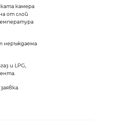
ската камера
на от слой
температура
т неръждаема
газ и LPG,
ента.
заявка.