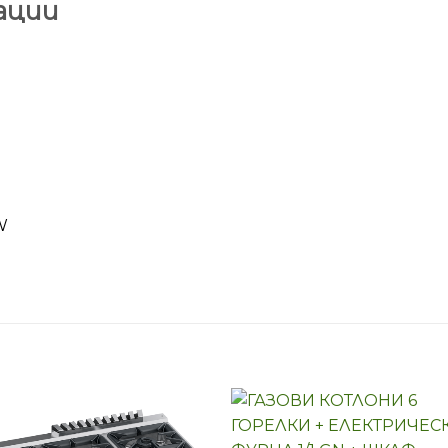
ации
W