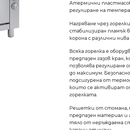
Атермични пластмасов
регулиране на темпер
Нагряване чрез горелки
стабилизиран пламък 
корона с различни нив
Всяка горелка е оборудв
предпазен газов кран, 
позволява регулиране
до максимум. Безопасн
подсигурена от термо
които се активират о
горелката.
Решетки от стомана, 
предпазен материал и 
тяло от неръждаема с
капаци от чугун.