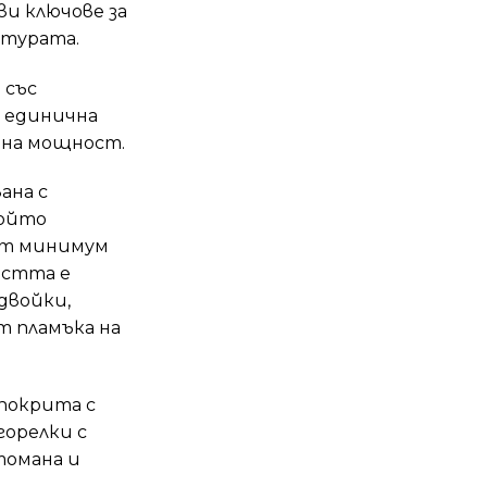
и ключове за
атурата.
 със
в единична
а на мощност.
ана с
който
 от минимум
остта е
двойки,
т пламъка на
покрита с
горелки с
томана и