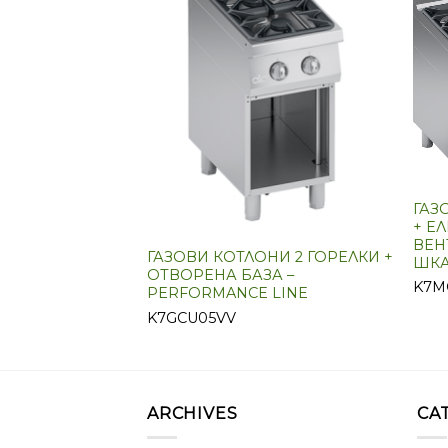
НИ 4 ГОРЕЛКИ –
 LINE
ГАЗ
+ Е
ВЕН
ГАЗОВИ КОТЛОНИ 2 ГОРЕЛКИ +
ШКА
ОТВОРЕНА БАЗА –
K7M
PERFORMANCE LINE
K7GCU05VV
ARCHIVES
CA