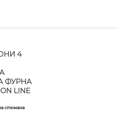
ОНИ 4
А
А ФУРНА
ION LINE
ма стомана