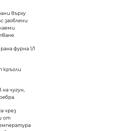
ани върху
с заоблени
каеми
тване.
ана фурна 1/1
т кръгли
 на чугун,
ребра.
а чрез
и от
температура