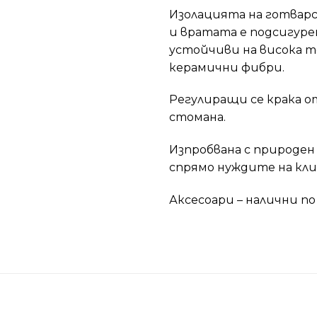
Изолацията на готвар
и вратата е подсигуре
устойчиви на висока 
керамични фибри.
Регулиращи се крака о
стомана.
Изпробвана с природен 
спрямо нуждите на кли
Аксесоари – налични по 