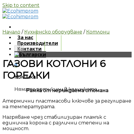
Skip to content
Начало
/
Кухненско оборудване
/
Котлони
За нас
Производители
Контакти
ГАЗОВИ КОТЛОНИ 6
0
ГОРЕЛКИ
Количка
Нямате артикули в количката.
Рамка от неръждаема стомана
Атермични пластмасови ключове за регулиране
на температурата.
Нагряване чрез стабилизиран пламък с
единична корона с различни степени на
мощност.