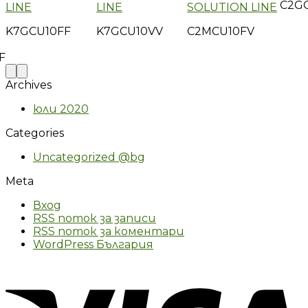
C2G
LINE
LINE
SOLUTION LINE
K7GCU10FF
K7GCU10VV
C2MCU10FV
F
Archives
юли 2020
Categories
Uncategorized @bg
Meta
Вход
RSS поток за записи
RSS поток за коментари
WordPress България