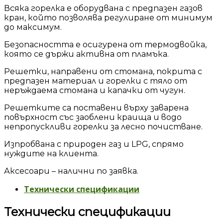
Всяка горелка е оборудвана с предпазен газов
кран, който позволява регулиране от минимум
до максимум.
Безопасността е осигурена от термодвойка,
която се държи активна от пламъка.
Решетки, направени от стомана, покрита с
предпазен материал и горелки с тяло от
неръждаема стомана и капачки от чугун.
Решетките са поставени върху заварена
повърхност със заоблени краища и водо
непропускливи горелки за лесно почистване.
Изпробвана с природен газ и LPG, спрямо
нуждите на клиента.
Аксесоари – налични по заявка.
Технически спецификации
Технически спецификации